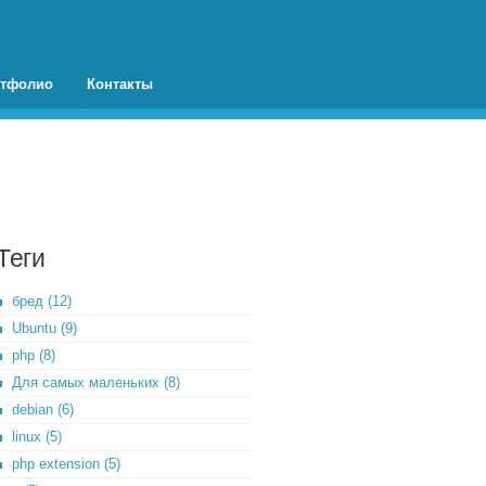
тфолио
Контакты
Теги
бред (12)
Ubuntu (9)
php (8)
Для самых маленьких (8)
debian (6)
linux (5)
php extension (5)