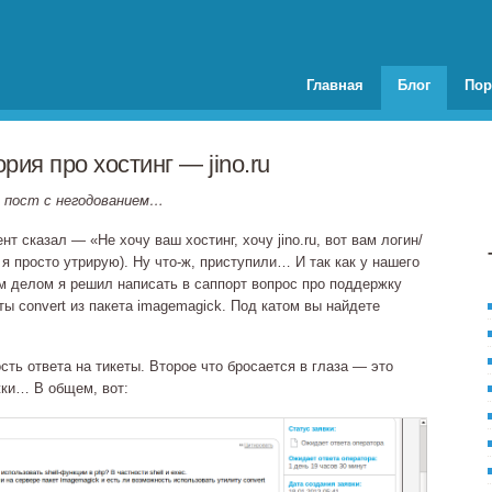
Главная
Блог
Пор
ия про хостинг — jino.ru
й пост с негодованием…
т сказал — «Не хочу ваш хостинг, хочу jino.ru, вот вам логин/
, я просто утрирую). Ну
что‐ж
, приступили… И так как у нашего
м делом я решил написать в саппорт вопрос про поддержку
иты convert из пакета imagemagick. Под катом вы найдете
сть ответа на тикеты. Второе что бросается в глаза — это
жки… В общем, вот: