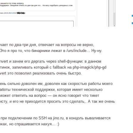
ечает по
два‐три
дня, отвечает на вопросы не верно,
Это я про то, что бинарники лежат в /urs/include…
Ну‐ну
.
nvert и зачем его дергать через
shell‐функции
: в данном
тинок, запиливать который с fallback на
php‐imagick
/
php‐gd
vert это позволил реализовать очень быстро.
очень сильно доволен им, доволен как скоростью работы моего
работы технической поддержки, которая имеет несколько
может ответить на вопрос — он ясно говорит что тикет
ту, и его не приходится просить это сделать,. А так же очень
о при подключении по SSH на jino.ru, в концоль вываливается
вках, но спрашивается нахуя… :)