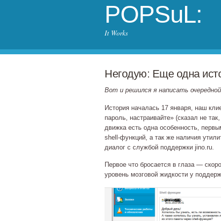
POPSuL:
It Works
Негодую: Еще одна истор
Вот и решился я написать очередно
История началась 17 января, наш клиен
пароль, настраивайте» (сказал не так
движка есть одна особенность, первы
shell‐функций
, а так же наличия утил
диалог с службой поддержки jino.ru.
Первое что бросается в глаза — скоро
уровень мозговой жидкости у поддер