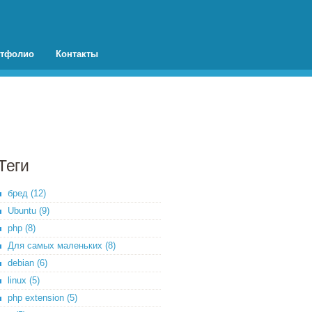
тфолио
Контакты
Теги
бред (12)
Ubuntu (9)
php (8)
Для самых маленьких (8)
debian (6)
linux (5)
php extension (5)