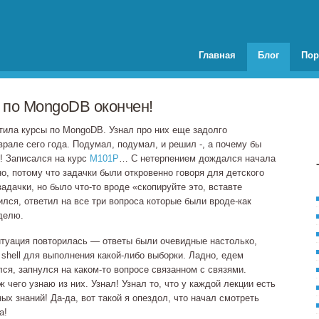
Главная
Блог
Пор
 по MongoDB окончен!
тила курсы по MongoDB. Узнал про них еще задолго
рале сего года. Подумал, подумал, и решил -, а почему бы
! Записался на курс
M101P
… С нетерпением дождался начала
, потому что задачки были откровенно говоря для детского
 задачки, но было
что‐то
вроде «скопируйте это, вставте
ился, ответил на все три вопроса которые были
вроде‐как
делю.
итуация повторилась — ответы были очевидные настолько,
 shell для выполнения
какой‐либо
выборки. Ладно, едем
лся, запнулся на
каком‐то
вопросе связанном с связями.
 чего узнаю из них. Узнал! Узнал то, что у каждой лекции есть
ных знаний!
Да‐да
, вот такой я опездол, что начал смотреть
а!