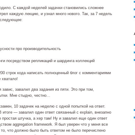
ходило. С каждой неделей задачки становились сложнее
трел каждую лекцию, и узнал много нового. Так, за 7 недель
я следующее:
усности про производительность
нги посредством репликаций и шардинга коллекций
–200 строк кода написать полноценный блог с комментариями
е хватало!
 завис, завалил два задания из пяти. Это при том,
пытки. Мне стыдно, честно…
замен, 10 задачек на неделю с одной попыткой на ответ.
В итоге — завалил один ответ связанный с explain, внезапно
то простая штучка, а хер там! Ну и завалил еще один ответ
твом aggregation framework. Я был уверен что у меня все
о то, что должно было быть ответом не было перечислено