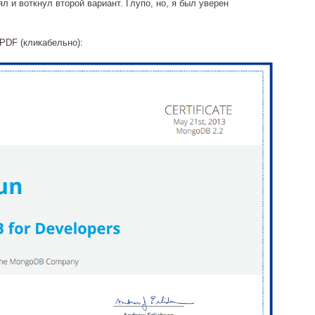
л и воткнул второй вариант. Глупо, но, я был уверен
 PDF (кликабельно):