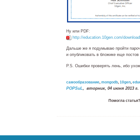
Ну или PDF:
http://education.10gen.com/download
Дальше же я подумываю пройти парочк
и опубликовать в бложике еще постов 
P.S. Ошибки проверять лень, ибо ухож
самообразование
,
mongodb
,
10gen
,
edu
POPSuL
,
вторник, 04 июня 2013 г.
Помогла статья?