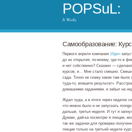
POPSuL:
It Works
Самообразование: Курс
Первого апреля компания
10gen
запус
до их открытия,
по‐моему
,
где‐то
в фев
и нет собственно? Сказано — сделано
курсов, и… Мне стало смешно. Смешно
сада. Точно не скажу какие там были
туда‐то
, впишите результат». Расстро
домашними заданиями, и забыл на не
Ждал чуда, а в итоге через неделю с
что можно было и не запускать mongo
дальше, третья неделя. И тут я запну
Думаю,
дай‐ка
посмотрю я лекции, мож
так же задачки для проверки получен
лекции только на третьей неделе курс