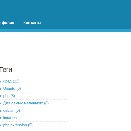
тфолио
Контакты
Теги
бред (12)
Ubuntu (9)
php (8)
Для самых маленьких (8)
debian (6)
linux (5)
php extension (5)