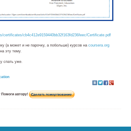
s/certificates/cb4c412e9159440bb32f163fd236feec/Certificate.pdf
у (а может и не парочку, а побольше) курсов на
coursera.org
на эту тему.
у спать уже.
cation
 Помоги автору!