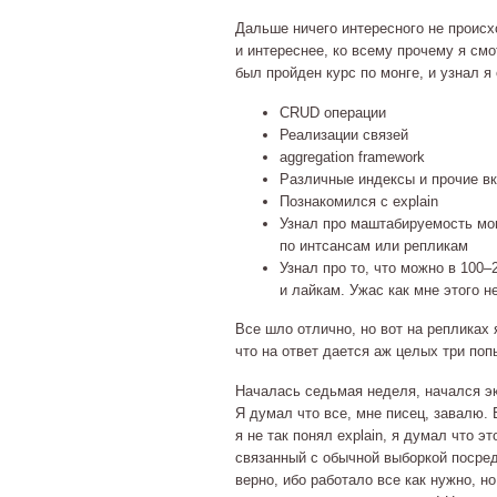
Дальше ничего интересного не проис
и интереснее, ко всему прочему я смо
был пройден курс по монге, и узнал 
CRUD операции
Реализации связей
aggregation framework
Различные индексы и прочие вк
Познакомился с explain
Узнал про маштабируемость мо
по интсансам или репликам
Узнал про то, что можно в 100
и лайкам. Ужас как мне этого н
Все шло отлично, но вот на репликах я
что на ответ дается аж целых три по
Началась седьмая неделя, начался эк
Я думал что все, мне писец, завалю. 
я не так понял explain, я думал что э
связанный с обычной выборкой посредс
верно, ибо работало все как нужно, н