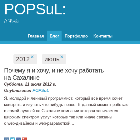
POPSuL:
It Works
Главная
Блог
Портфолио
Контакты
×
×
2012
июль
Почему я и хочу, и не хочу работать
на Сахалине
Суббота, 21 июля 2012 г.
Опубликовал
POPSuL
Я, молодой и ленивый программист, который всё время хочет
ковырять и изучать
что‐нибудь
новое. В данный момент работаю
в самой лучшей на Сахалине компании которая занимается
широким спектром услуг которые так или иначе связаны
с
web‐дизайном
и
web‐разработкой
…