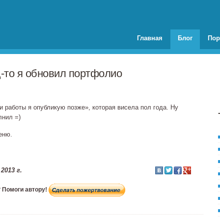
Главная
Блог
Пор
‐то
я обновил портфолио
 работы я опубликую позже», которая висела пол года. Ну
лнил =)
еню.
2013 г.
 Помоги автору!