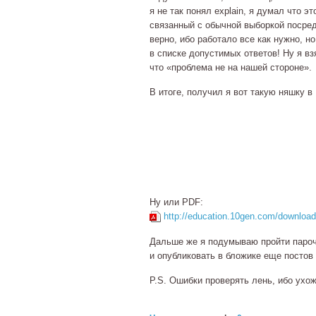
я не так понял explain, я думал что э
связанный с обычной выборкой посредс
верно, ибо работало все как нужно, н
в списке допустимых ответов! Ну я взя
что «проблема не на нашей стороне».
В итоге, получил я вот такую няшку в
Ну или PDF:
http://education.10gen.com/download
Дальше же я подумываю пройти парочк
и опубликовать в бложике еще постов 
P.S. Ошибки проверять лень, ибо ухож