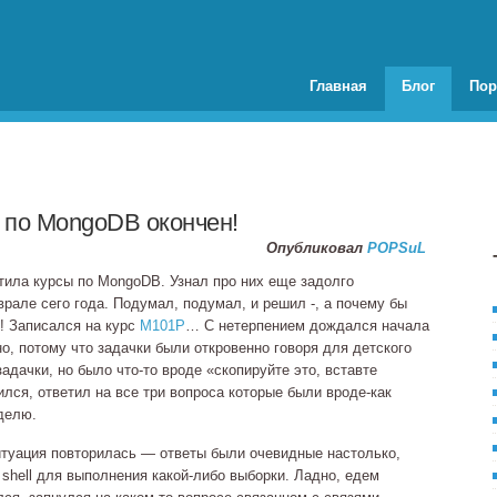
Главная
Блог
Пор
 по MongoDB окончен!
Опубликовал
POPSuL
тила курсы по MongoDB. Узнал про них еще задолго
рале сего года. Подумал, подумал, и решил -, а почему бы
! Записался на курс
M101P
… С нетерпением дождался начала
, потому что задачки были откровенно говоря для детского
 задачки, но было
что‐то
вроде «скопируйте это, вставте
ился, ответил на все три вопроса которые были
вроде‐как
делю.
итуация повторилась — ответы были очевидные настолько,
 shell для выполнения
какой‐либо
выборки. Ладно, едем