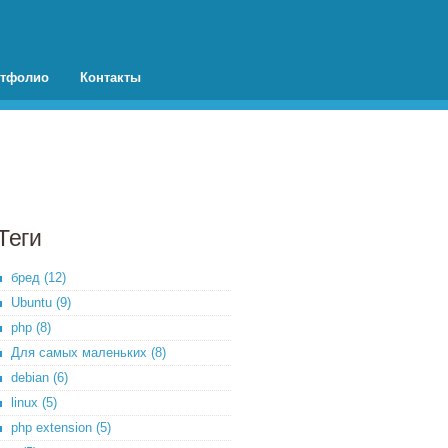
тфолио
Контакты
Теги
бред (12)
Ubuntu (9)
php (8)
Для самых маленьких (8)
debian (6)
linux (5)
php extension (5)