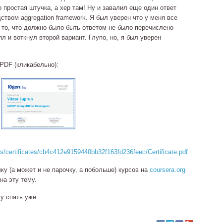
то простая штучка, а хер там! Ну и завалил еще один ответ
твом aggregation framework. Я был уверен что у меня все
о то, что должно было быть ответом не было перечислено
л и воткнул второй вариант. Глупо, но, я был уверен
 PDF (кликабельно):
s/certificates/cb4c412e9159440bb32f163fd236feec/Certificate.pdf
у (а может и не парочку, а побольше) курсов на
coursera.org
на эту тему.
у спать уже.