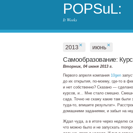
POPSuL:
It Works
×
×
2013
июнь
Самообразование: Курс
Вторник, 04 июня 2013 г.
Первого апреля компания
10gen
запус
до их открытия,
по‐моему
,
где‐то
в фев
и нет собственно? Сказано — сделано
курсов, и… Мне стало смешно. Смешно
сада. Точно не скажу какие там были
туда‐то
, впишите результат». Расстро
домашними заданиями, и забыл на не
Ждал чуда, а в итоге через неделю с
что можно было и не запускать mongo