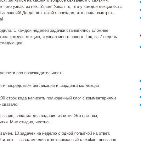
лся, запнулся на
каком‐то
вопросе связанном с связями.
 чего узнаю из них. Узнал! Узнал то, что у каждой лекции есть
ных знаний!
Да‐да
, вот такой я опездол, что начал смотреть
а!
ходило. С каждой неделей задачки становились сложнее
трел каждую лекцию, и узнал много нового. Так, за 7 недель
я следующее:
усности про производительность
нги посредством репликаций и шардинга коллекций
–200 строк кода написать полноценный блог с комментариями
е хватало!
 завис, завалил два задания из пяти. Это при том,
пытки. Мне стыдно, честно…
замен, 10 задачек на неделю с одной попыткой на ответ.
В итоге — завалил один ответ связанный с explain, внезапно