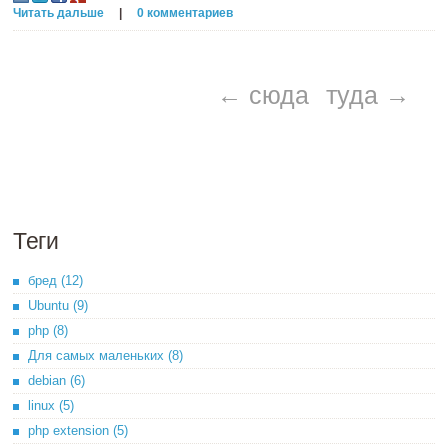
Читать дальше
|
0 комментариев
← сюда
туда →
Теги
бред (12)
Ubuntu (9)
php (8)
Для самых маленьких (8)
debian (6)
linux (5)
php extension (5)