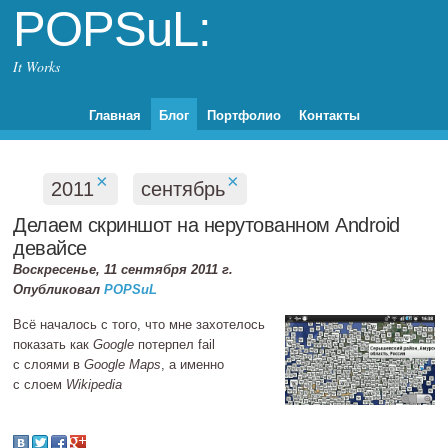
POPSuL:
It Works
Главная
Блог
Портфолио
Контакты
×
×
2011
сентябрь
Делаем скриншот на нерутованном Android
девайсе
Воскресенье, 11 сентября 2011 г.
Опубликовал
POPSuL
Всё началось с того, что мне захотелось
показать как
Google
потерпел fail
с слоями в
Google Maps
, а именно
с слоем
Wikipedia