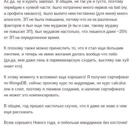
Ах да, ну и курить завязал. В общем, не так уж и густо, поэтому
перейдем к хуевой части: было потрачено много нервов на баб (ну,
а профита никакого), было выпито неестественно (для меня) много
алкоголя, ЗП не была повышена,
потому‐что
из‐за
различных
факторов я был еще тем мудаком (я бы и сам, такому мудаку
не повысил ЗП), был мудаком настолько, что лишился даже ~25%
от ЗП на определенное время.
К плохому также можно причислить то, что я стал еще большим
лентяем, и теперь не имею желания делать вообще что либо
(
да‐да
, мне даже лень в парикмахерскую сходить, выгляжу как хуй
знает кто).
К этому моменту я вспомнил еще хорошего! Я получил сертификат
по MongoDB, сейчас прохожу курс по андроидам, но курс calculus
one я слил, поэтому я ленивое создание, и наличие сертификата
не может это компенсировать.
В общем, год прошел настолько скучно, что я даже не знаю о чем
еще рассказать.
Всем хорошего Нового года, и побольше мандаринок без косточек!