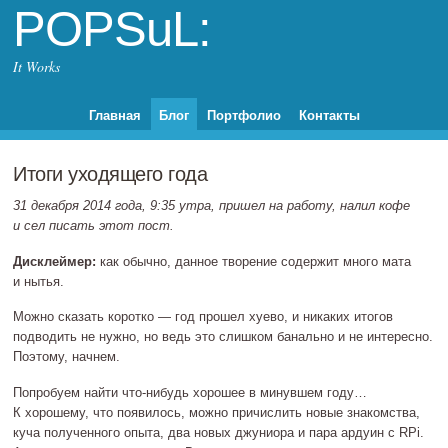
POPSuL:
It Works
Главная
Блог
Портфолио
Контакты
Итоги уходящего года
31 декабря 2014 года, 9:35 утра, пришел на работу, налил кофе
и сел писать этот пост.
Дисклеймер:
как обычно, данное творение содержит много мата
и нытья.
Можно сказать коротко — год прошел хуево, и никаких итогов
подводить не нужно, но ведь это слишком банально и не интересно.
Поэтому, начнем.
Попробуем найти
что‐нибудь
хорошее в минувшем году…
К хорошему, что появилось, можно причислить новые знакомства,
куча полученного опыта, два новых джуниора и пара ардуин с RPi.