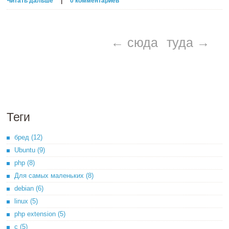
Читать дальше
|
0 комментариев
← сюда
туда →
Теги
бред (12)
Ubuntu (9)
php (8)
Для самых маленьких (8)
debian (6)
linux (5)
php extension (5)
c (5)