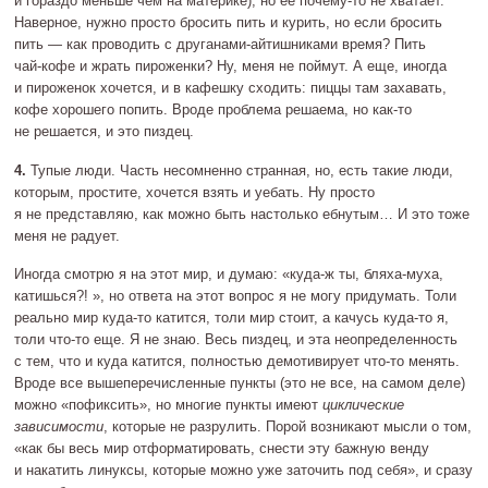
и гораздо меньше чем на материке), но ее
почему‐то
не хватает.
Наверное, нужно просто бросить пить и курить, но если бросить
пить — как проводить с
друганами‐айтишниками
время? Пить
чай‐кофе
и жрать пироженки? Ну, меня не поймут. А еще, иногда
и пироженок хочется, и в кафешку сходить: пиццы там захавать,
кофе хорошего попить. Вроде проблема решаема, но
как‐то
не решается, и это пиздец.
4.
Тупые люди. Часть несомненно странная, но, есть такие люди,
которым, простите, хочется взять и уебать. Ну просто
я не представляю, как можно быть настолько ебнутым… И это тоже
меня не радует.
Иногда смотрю я на этот мир, и думаю: «
куда‐ж
ты,
бляха‐муха
,
катишься?! », но ответа на этот вопрос я не могу придумать. Толи
реально мир
куда‐то
катится, толи мир стоит, а качусь
куда‐то
я,
толи
что‐то
еще. Я не знаю. Весь пиздец, и эта неопределенность
с тем, что и куда катится, полностью демотивирует
что‐то
менять.
Вроде все вышеперечисленные пункты (это не все, на самом деле)
можно «пофиксить», но многие пункты имеют
циклические
зависимости
, которые не разрулить. Порой возникают мысли о том,
«как бы весь мир отформатировать, снести эту бажную венду
и накатить линуксы, которые можно уже заточить под себя», и сразу