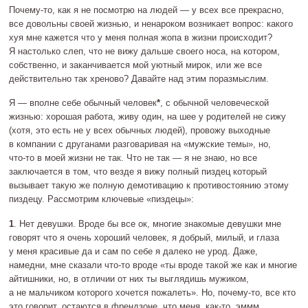
Почему‐то
, как я не посмотрю на людей — у всех все прекрасно,
все довольны своей жизнью, и ненароком возникает вопрос: какого
хуя мне кажется что у меня полная жопа в жизни происходит?
Я настолько слеп, что не вижу дальше своего носа, на котором,
собственно, и заканчивается мой уютный мирок, или же все
действительно так хреново? Давайте над этим поразмыслим.
Я — вполне себе обычный человек
*
, с обычной человеческой
жизнью: хорошая работа, живу один, на шее у родителей не сижу
(хотя, это есть не у всех обычных людей), провожу выходные
в компании с друганами разговаривая на «мужские темы», но,
что‐то
в моей жизни не так. Что не так — я не знаю, но все
заключается в том, что везде я вижу полный пиздец который
вызывает такую же полную демотивацию к противостоянию этому
пиздецу. Рассмотрим ключевые «пиздецы»:
1
. Нет девушки. Вроде бы все ок, многие знакомые девушки мне
говорят что я очень хороший человек, я добрый, милый, и глаза
у меня красивые да и сам по себе я далеко не урод. Даже,
намедни, мне сказали
что‐то
вроде «ты вроде такой же как и многие
айтишники, но, в отличии от них ты выглядишь мужиком,
а не мальчиком которого хочется пожалеть». Но,
почему‐то
, все кто
это говорит, остаются в френдзоне, что меня,
как‐то
, эммм…,