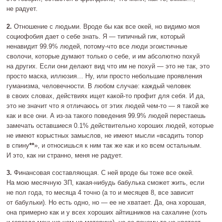
не радует.
2.
Отношение с людьми. Вроде бы как все окей, но видимо моя
социофобия дает о себе знать. Я — типичный гик, который
ненавидит 99.9% людей,
потому‐что
все люди эгоистичные
сволочи, которые думают только о себе, и им абсолютно похуй
на других. Если они делают вид что им не похуй — это не так, это
просто маска, иллюзия… Ну, или просто небольшие проявления
гуманизма, человечности. В любом случае: каждый человек
в своих словах, действиях ищет
какой‐то
профит для себя. И да,
это не значит что я отличаюсь от этих людей
чем‐то
— я такой же
как и все они. А
из‐за
такого поведения 99.9% людей перестаешь
замечать оставшиеся 0.1% действительно хороших людей, которые
не имеют корыстных замыслов, не имеют мысли «всадить топор
в спину
**
», и относишься к ним так же как и ко всем остальным.
И это, как ни странно, меня не радует.
3.
Финансовая составляющая. С ней вроде бы тоже все окей.
На мою месячную ЗП,
какая‐нибудь
бабулька сможет жить, если
не пол года, то месяца 4 точно (а то и месяцев 8, все зависит
от бабульки). Но есть одно, но — ее не хватает. Да, она хорошая,
она примерно как и у всех хороших айтишников на сахалине (хоть