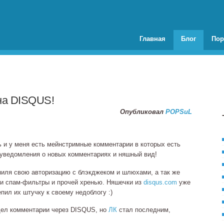
Главная
Блог
Пор
на DISQUS!
Опубликовал
POPSuL
ь и у меня есть мейнстримные комментарии в которых есть
, уведомления о новых комментариях и няшный вид!
пиля свою авторизацию с блэкджеком и шлюхами, а так же
ли
спам‐фильтры
и прочей хренью. Няшечки из
disqus.com
уже
епил их штучку к своему недоблогу :)
дел комментарии через DISQUS, но
ЛК
стал последним,