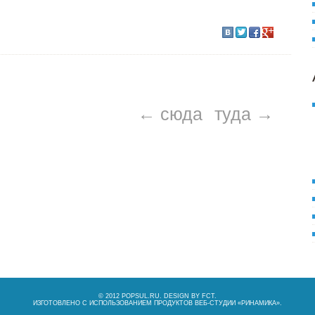
← сюда
туда →
© 2012 POPSUL.RU. DESIGN BY
FCT
.
ИЗГОТОВЛЕНО С ИСПОЛЬЗОВАНИЕМ ПРОДУКТОВ ВЕБ-СТУДИИ «
РИНАМИКА
».