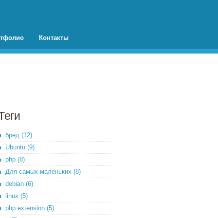
тфолио
Контакты
Теги
бред (12)
Ubuntu (9)
php (8)
Для самых маленьких (8)
debian (6)
linux (5)
php extension (5)