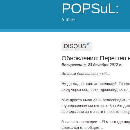
POPSuL:
It Works
×
DISQUS
Обновления: Перешел 
Воскресенье, 23 декабря 2012 г.
Во всем был виноват ЛК…
Ну да ладно, хватит прелюдий. Тепер
вход через соц. сети, древовидность
Мне просто было лень велосипедить 
с уведомлениями которые бы обходи
все сделали за меня, и я просто приц
А на счет прелюдии… Я много где ви
сломался я, в общем…