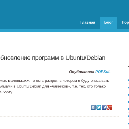
Главная
Блог
Пор
обновление программ в Ubuntu/Debian
Опубликовал
POPSuL
мых маленьких», то есть раздел, в котором я буду описывать
ммами в Ubuntu/Debian для «чайников», т.е. тех, кто только
а борту.