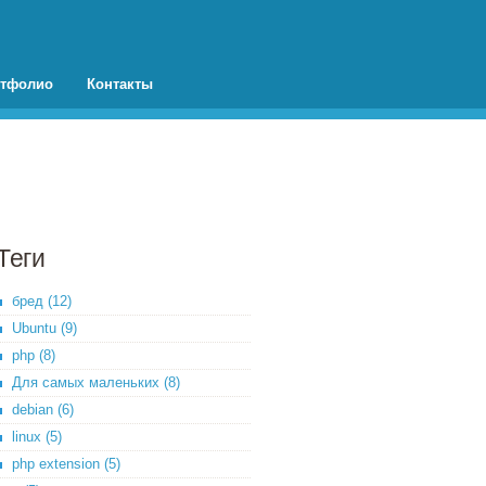
тфолио
Контакты
Теги
бред (12)
Ubuntu (9)
php (8)
Для самых маленьких (8)
debian (6)
linux (5)
php extension (5)