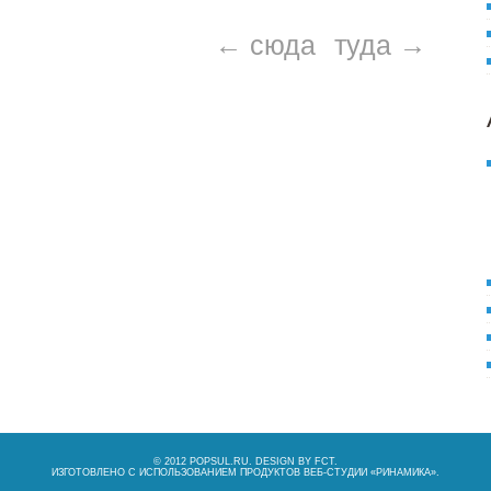
← сюда
туда →
© 2012 POPSUL.RU. DESIGN BY
FCT
.
ИЗГОТОВЛЕНО С ИСПОЛЬЗОВАНИЕМ ПРОДУКТОВ ВЕБ-СТУДИИ «
РИНАМИКА
».