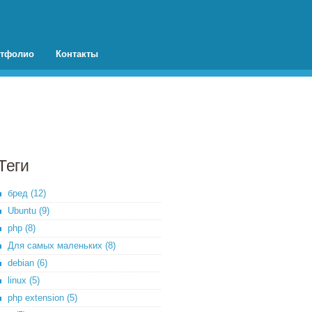
тфолио
Контакты
Теги
бред (12)
Ubuntu (9)
php (8)
Для самых маленьких (8)
debian (6)
linux (5)
php extension (5)