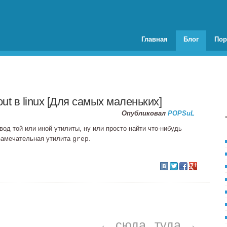
Главная
Блог
Пор
ut в linux [Для самых маленьких]
Опубликовал
POPSuL
од той или иной утилиты, ну или просто найти
что‐нибудь
 замечательная утилита
.
grep
← сюда
туда →