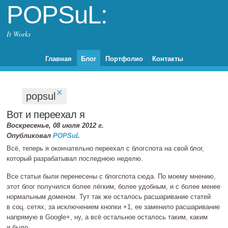
POPSuL:
It Works
Главная
Блог
Портфолио
Контакты
×
popsul
Вот и переехал я
Воскресенье, 08 июля 2012 г.
Опубликовал
POPSuL
Всё, теперь я окончательно переехал с блогспота на свой блог,
который разрабатывал последнюю неделю.
Все статьи были перенесены с блогспота сюда. По моему мнению,
этот блог получился более лёгким, более удобным, и с более менее
нормальным доменом. Тут так же осталось расшаривание статей
в соц. сетях, за исключением кнопки +1, ее заменило расшаривание
напрямую в Google+, ну, а всё остальное осталось таким, каким
и было.