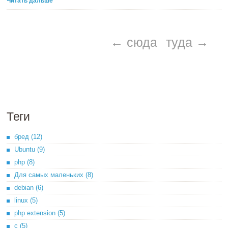
Читать дальше
← сюда
туда →
Теги
бред (12)
Ubuntu (9)
php (8)
Для самых маленьких (8)
debian (6)
linux (5)
php extension (5)
c (5)