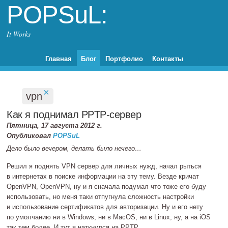
POPSuL:
It Works
Главная
Блог
Портфолио
Контакты
×
vpn
Как я поднимал
PPTP‐сервер
Пятница, 17 августа 2012 г.
Опубликовал
POPSuL
Дело было вечером, делать было нечего…
Решил я поднять VPN сервер для личных нужд, начал рыться
в интернетах в поиске информации на эту тему. Везде кричат
OpenVPN, OpenVPN, ну и я сначала подумал что тоже его буду
использовать, но меня таки отпугнула сложность настройки
и использование сертификатов для авторизации. Ну и его нету
по умолчанию ни в Windows, ни в MacOS, ни в Linux, ну, а на iOS
так тем более. И тут я наткнулся на PPTP…